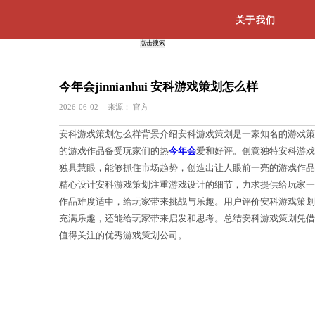
今年会jinnianhui 安科游戏
2026-06-02
来源：
官方
安科游戏策划怎么样背景介绍安科游戏策
的游戏作品备受玩家们的热
今年会
爱和
独具慧眼，能够抓住市场趋势，创造出
精心设计安科游戏策划注重游戏设计的
作品难度适中，给玩家带来挑战与乐趣
充满乐趣，还能给玩家带来启发和思考