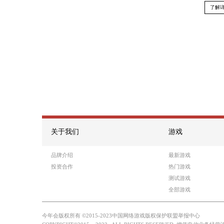
Recommend