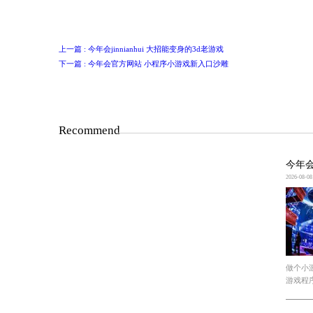
值得关注的优秀游戏策划公司。
上一篇 : 今年会jinnianhui 大招能变身的3d老游
下一篇 : 今年会官方网站 小程序小游戏新入口