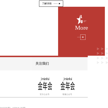
今年会官方网站 做个小游戏程序需要多少钱
今年会jinnianhui 巅峰乒乓小程
2026-08-07
From：official
一个小
巅峰乒乓小程序怎么玩游戏 1. 游戏介绍 
一款非常...
了解详情