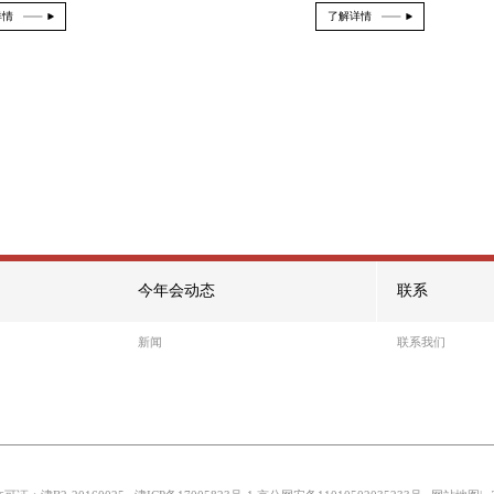
2026-08-08
From：official
做个小游戏程序需要多少钱 问题： 我想开发
游戏程序，但...
了解详情