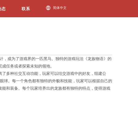
今年会动态
捧。这款游戏以其可爱的龙族角色和精美的画面设计，成
剧情任务和丰富的支线任务，玩家可以自由选择完成任
，并解锁更多有趣的故事内容。同时，游戏还提供了多
外观造型吸引了众
今年会jinnianhui官网
多玩家的眼球。
培养龙族成长，提升它们的能力，并解锁更多的技能和