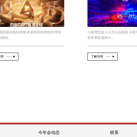
件C适合注重用户交互体验的开发者。选择合适的AI
么领
很可爱龙族物语
今年会 3d驾车模拟器在线玩游戏
2026-08-06
From：official