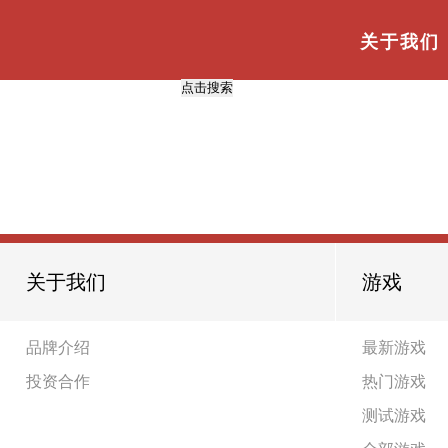
与
“营销”
相关的标签
首页
TAG标签
关于我们
【投资合作】《颠覆营销:大数据时代的商业革命》：大数据“多
共
1
页
1
条
关于我们
游戏
品牌介绍
最新游戏
投资合作
热门游戏
测试游戏